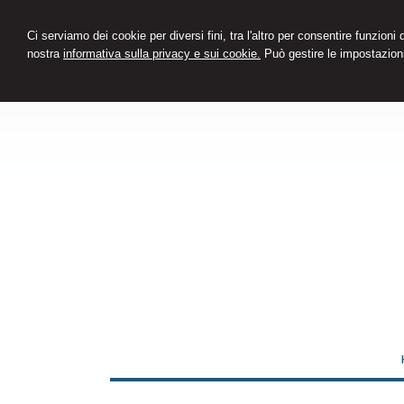
Ci serviamo dei cookie per diversi fini, tra l'altro per consentire funzioni
nostra
informativa sulla privacy e sui cookie.
Può gestire le impostazioni