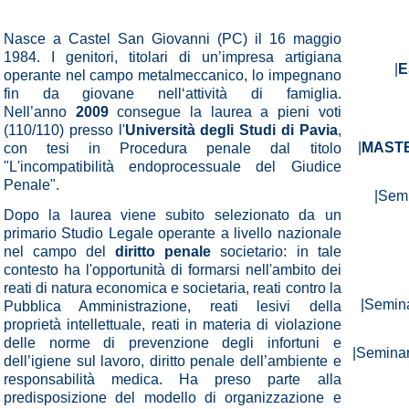
Nasce a Castel San Giovanni (PC) il 16 maggio
1984. I genitori, titolari di un’impresa artigiana
|
E
operante nel campo metalmeccanico, lo impegnano
fin da giovane nell‘attività di famiglia.
Nell’anno
2009
consegue la laurea a pieni voti
(110/110) presso l'
Università degli Studi di Pavia
,
|
MASTE
con tesi in Procedura penale dal titolo
"L'incompatibilità endoprocessuale del Giudice
Penale".
|Sem
Dopo la laurea viene subito selezionato da un
primario Studio Legale operante a livello nazionale
nel campo del
diritto penale
societario: in tale
contesto ha l'opportunità di formarsi nell'ambito dei
reati di natura economica e societaria, reati contro la
|Semina
Pubblica Amministrazione, reati lesivi della
proprietà intellettuale, reati in materia di violazione
delle norme di prevenzione degli infortuni e
|Semina
dell’igiene sul lavoro, diritto penale dell’ambiente e
responsabilità medica. Ha preso parte alla
predisposizione del modello di organizzazione e