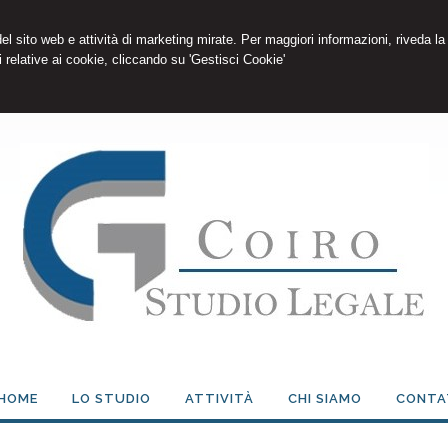
 del sito web e attività di marketing mirate. Per maggiori informazioni, riveda la
 relative ai cookie, cliccando su 'Gestisci Cookie'
HOME
LO STUDIO
ATTIVITÀ
CHI SIAMO
CONTA