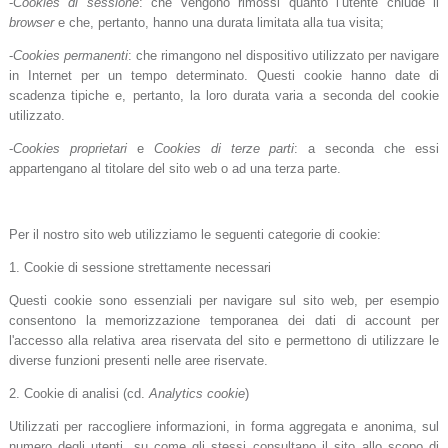
-
Cookies di sessione
: che vengono rimossi quanto l’utente chiude il
browser
e che, pertanto, hanno una durata limitata alla tua visita;
-
Cookies permanenti
: che rimangono nel dispositivo utilizzato per navigare
in Internet per un tempo determinato. Questi cookie hanno date di
scadenza tipiche e, pertanto, la loro durata varia a seconda del cookie
utilizzato.
-
Cookies proprietari
e
Cookies di terze parti
: a seconda che essi
appartengano al titolare del sito web o ad una terza parte.
Per il nostro sito web utilizziamo le seguenti categorie di cookie:
1. Cookie di sessione strettamente necessari
Questi cookie sono essenziali per navigare sul sito web, per esempio
consentono la memorizzazione temporanea dei dati di account per
l'accesso alla relativa area riservata del sito e permettono di utilizzare le
diverse funzioni presenti nelle aree riservate.
2. Cookie di analisi (cd.
Analytics cookie
)
Utilizzati per raccogliere informazioni, in forma aggregata e anonima, sul
numero degli utenti, su come gli stessi consultano il sito allo scopo di