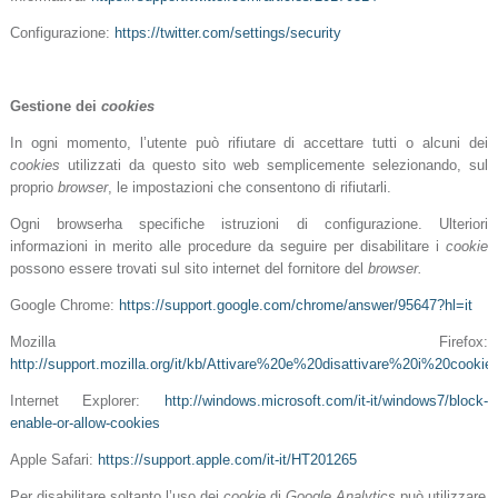
Configurazione:
https://twitter.com/settings/security
Gestione dei
cookies
In ogni momento, l’utente può rifiutare di accettare tutti o alcuni dei
cookies
utilizzati da questo sito web semplicemente selezionando, sul
proprio
browser
, le impostazioni che consentono di rifiutarli.
Ogni browserha specifiche istruzioni di configurazione. Ulteriori
informazioni in merito alle procedure da seguire per disabilitare i
cookie
possono essere trovati sul sito internet del fornitore del
browser.
Google Chrome:
https://support.google.com/chrome/answer/95647?hl=it
Mozilla Firefox:
http://support.mozilla.org/it/kb/Attivare%20e%20disattivare%20i%20cookie
Internet Explorer:
http://windows.microsoft.com/it-it/windows7/block-
enable-or-allow-cookies
Apple Safari:
https://support.apple.com/it-it/HT201265
Per disabilitare soltanto l’uso dei
cookie
di
Google Analytics
può utilizzare