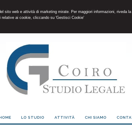
 del sito web e attività di marketing mirate. Per maggiori informazioni, riveda la
 relative ai cookie, cliccando su 'Gestisci Cookie'
HOME
LO STUDIO
ATTIVITÀ
CHI SIAMO
CONTA