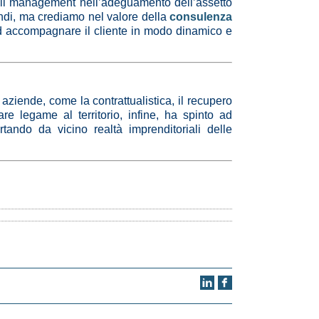
 il management nell’adeguamento dell’assetto
indi, ma crediamo nel valore della
consulenza
ad accompagnare il cliente in modo dinamico e
aziende, come la contrattualistica, il recupero
lare legame al territorio, infine, ha spinto ad
rtando da vicino realtà imprenditoriali delle