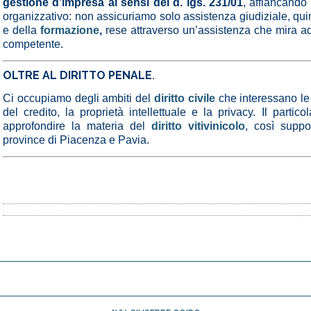
gestione d’impresa ai sensi del d. lgs. 231/01
, affiancando
organizzativo: non assicuriamo solo assistenza giudiziale, qu
e della
formazione
,
rese attraverso un’assistenza che mira 
competente.
OLTRE AL DIRITTO PENALE
.
Ci occupiamo degli ambiti del
diritto civile
che interessano le 
del credito, la proprietà intellettuale e la privacy. Il partico
approfondire la materia del
diritto vitivinicolo
, così suppo
province di Piacenza e Pavia.