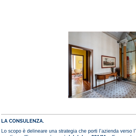
LA CONSULENZA.
Lo scopo è delineare una strategia che porti l’azienda verso 